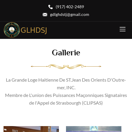
(917) 402-2489
gdlghdstj@gmail.com
Gallerie
La Grande Loge Haitienne De ST.Jean Des Orients D'Outre-
mer, INC.
Membre de L'union des Puissances Maçonniques Signataires
de l'Appel de Strasbourgh (CLIPSAS)