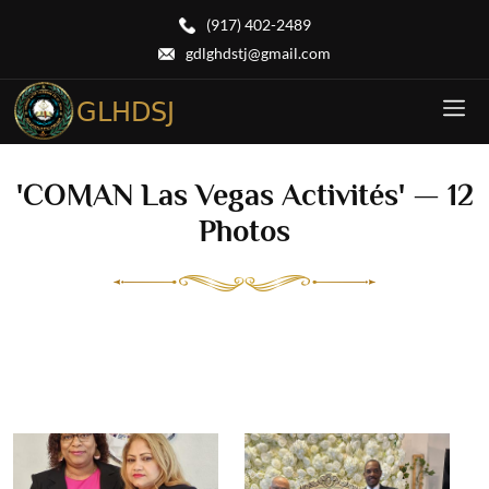
(917) 402-2489
gdlghdstj@gmail.com
'COMAN Las Vegas Activités' — 12
Photos
'Nature' — 19 Photos