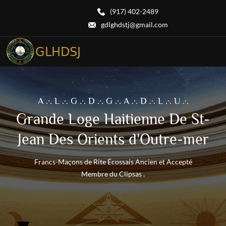
(917) 402-2489
gdlghdstj@gmail.com
A .·. L .·. G .·. D .·. G .·. A .·. D .·. L .·. U .·.
Grande Loge Haitienne De St-
Jean Des Orients d'Outre-mer
Francs-Maçons de Rite Écossais Ancien et Accepté
Membre du Clipsas .